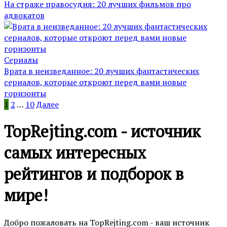
На страже правосудия: 20 лучших фильмов про
адвокатов
Сериалы
Врата в неизведанное: 20 лучших фантастических
сериалов, которые откроют перед вами новые
горизонты
Пагинация
1
2
…
10
Далее
записей
TopRejting.com - источник
самых интересных
рейтингов и подборок в
мире!
Добро пожаловать на TopRejting.com - ваш источник