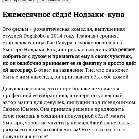
Ежемесячное сёдзё Нодзаки-куна
Это фильм – романтическая комедия, выпущенная
студией Dogakobo в 2014 году. Главная героиня,
старшеклассница Тиё Сакура, глубоко влюблена в
Умэтаро Нодзаки. В один прекрасный день
она решает
собраться с духом и признаться ему в своих чувствах,
но он ошибочно принимает ее за фанатку и просто даёт
ей автограф
. В ответ на заявление Тиё, что она хочет
быть с ним навсегда, он приглашает её к себе домой.
Девушка осознала, что спорт больше не является
профессией её избранника, а теперь он успешный
автор манги для девушек, пишущий под псевдонимом
Сакико Юмэно. Она приняла решение предложить
свою помощь в создании популярной сёдзё-манги
Умэтаро, чтобы не упустить ни малейший шанс быть
рядом со своим возлюбленным! Но что же из этого
получится в итоге?