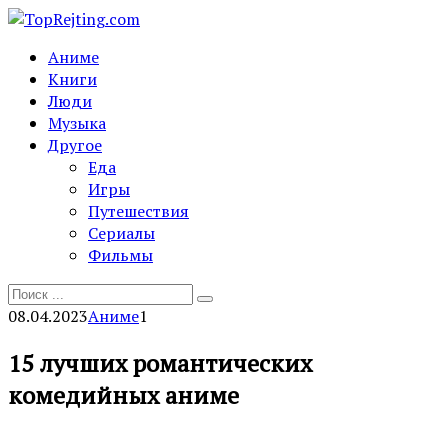
Перейти
к
Аниме
контенту
Книги
Люди
Музыка
Другое
Еда
Игры
Путешествия
Сериалы
Фильмы
Search
for:
08.04.2023
Аниме
1
15 лучших романтических
комедийных аниме