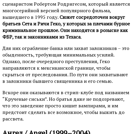
сценаристом Робертом Родригесом, который является
многосерийной версией популярного фильма,
вышедшего в 1995 году.
Сюжет сосредоточен вокруг
братьев Сета и Ричи Геко, у которых за плечами бурное
криминальное прошлое. Они находятся в розыске как
ФБР, так и законниками из Техаса
.
Для них ограбление банка или захват заложников – это
обыденность, требующая минимальных усилий.
Однако, после очередного преступления, Геко
направляются к мексиканской границе, чтобы
скрыться от преследования. По пути они захватывают
в заложники бывшего священника и его семью.
Вскоре они оказываются в стрип-клубе под названием
“Крученые сиськи”. Но братья даже не подозревают,
что это заведение просто кишит вампирами, и им
предстоит сделать все возможное, чтобы выжить до
рассвета.
Ангел / Angel (1999–2004)