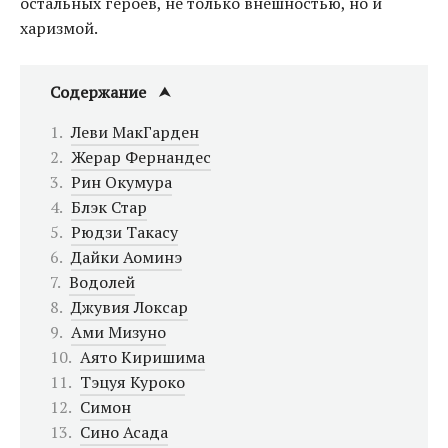
остальных героев, не только внешностью, но и
харизмой.
Содержание
Леви МакГарден
Жерар Фернандес
Рин Окумура
Блэк Стар
Рюдзи Такасу
Дайки Аоминэ
Водолей
Джувия Локсар
Ами Мизуно
Аято Киришима
Тэцуя Куроко
Симон
Сино Асада