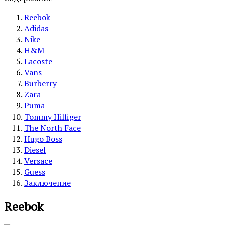
Reebok
Adidas
Nike
H&M
Lacoste
Vans
Burberry
Zara
Puma
Tommy Hilfiger
The North Face
Hugo Boss
Diesel
Versace
Guess
Заключение
Reebok