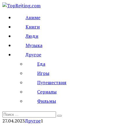
Перейти
к
Аниме
контенту
Книги
Люди
Музыка
Другое
Еда
Игры
Путешествия
Сериалы
Фильмы
Search
for:
27.04.2023
Другое
1