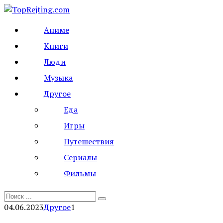
Перейти
к
Аниме
контенту
Книги
Люди
Музыка
Другое
Еда
Игры
Путешествия
Сериалы
Фильмы
Search
for:
04.06.2023
Другое
1