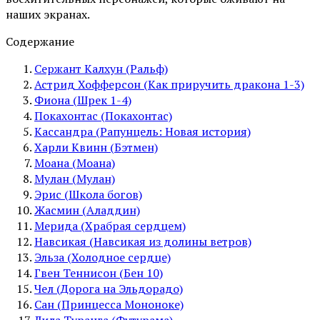
наших экранах.
Содержание
Сержант Калхун (Ральф)
Астрид Хофферсон (Как приручить дракона 1-3)
Фиона (Шрек 1-4)
Покахонтас (Покахонтас)
Кассандра (Рапунцель: Новая история)
Харли Квинн (Бэтмен)
Моана (Моана)
Мулан (Мулан)
Эрис (Школа богов)
Жасмин (Аладдин)
Мерида (Храбрая сердцем)
Навсикая (Навсикая из долины ветров)
Эльза (Холодное сердце)
Гвен Теннисон (Бен 10)
Чел (Дорога на Эльдорадо)
Сан (Принцесса Мононоке)
Лила Туранга (Футурама)