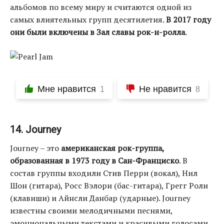
альбомов по всему миру и считаются одной из
самых влиятельных групп десятилетия.
В 2017 году
они были включены в Зал славы рок-н-ролла
.
Мне нравится
Не нравится
1
8
14. Journey
Journey – это
американская рок-группа,
образованная в 1973 году в Сан-Франциско
. В
состав группы входили Стив Перри (вокал), Нил
Шон (гитара), Росс Вэлори (бас-гитара), Грегг Роли
(клавиши) и Айнсли Данбар (ударные). Journey
известны своими мелодичными песнями,
эмоциональными текстами и красивыми голосами