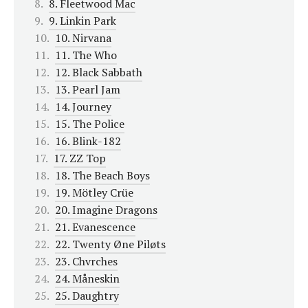
8. Fleetwood Mac
9. Linkin Park
10. Nirvana
11. The Who
12. Black Sabbath
13. Pearl Jam
14. Journey
15. The Police
16. Blink-182
17. ZZ Top
18. The Beach Boys
19. Mötley Crüe
20. Imagine Dragons
21. Evanescence
22. Twenty Øne Piløts
23. Chvrches
24. Måneskin
25. Daughtry