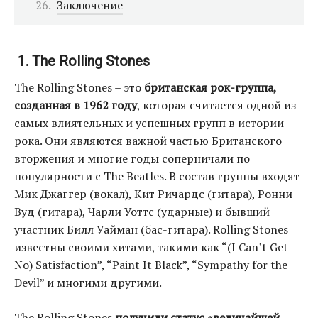
Заключение
1. The Rolling Stones
The Rolling Stones – это
британская рок-группа,
созданная в 1962 году
, которая считается одной из
самых влиятельных и успешных групп в истории
рока. Они являются важной частью Британского
вторжения и многие годы соперничали по
популярности с The Beatles. В состав группы входят
Мик Джаггер (вокал), Кит Ричардс (гитара), Ронни
Вуд (гитара), Чарли Уоттс (ударные) и бывший
участник Билл Уайман (бас-гитара). Rolling Stones
известны своими хитами, такими как “(I Can’t Get
No) Satisfaction”, “Paint It Black”, “Sympathy for the
Devil” и многими другими.
The Rolling Stones
получили статус «величайшей