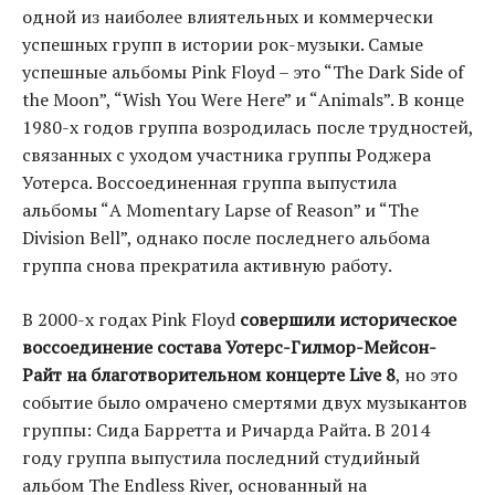
одной из наиболее влиятельных и коммерчески
успешных групп в истории рок-музыки. Самые
успешные альбомы Pink Floyd – это “The Dark Side of
the Moon”, “Wish You Were Here” и “Animals”. В конце
1980-х годов группа возродилась после трудностей,
связанных с уходом участника группы Роджера
Уотерса. Воссоединенная группа выпустила
альбомы “A Momentary Lapse of Reason” и “The
Division Bell”, однако после последнего альбома
группа снова прекратила активную работу.
В 2000-х годах Pink Floyd
совершили историческое
воссоединение состава Уотерс-Гилмор-Мейсон-
Райт на благотворительном концерте Live 8
, но это
событие было омрачено смертями двух музыкантов
группы: Сида Барретта и Ричарда Райта. В 2014
году группа выпустила последний студийный
альбом The Endless River, основанный на