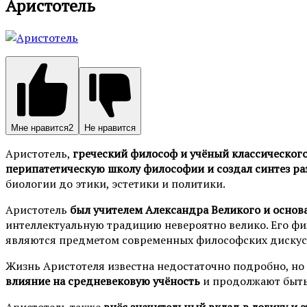
Аристотель
Мне нравится
2
Не нравится
Аристотель,
греческий философ и учёный классическог
перипатетическую школу философии и создал синтез р
биологии до этики, эстетики и политики.
Аристотель
был учителем Александра Великого и основа
интеллектуальную традицию невероятно велико. Его фил
являются предметом современных философских дискус
Жизнь Аристотеля известна недостаточно подробно, но 
влияние на средневековую учёность
и продолжают быть 
Аристотель также
внёс значительный вклад в логику и э