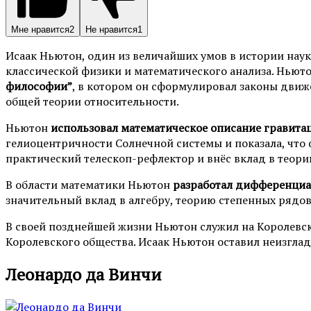
Мне нравится
2
Не нравится
1
Исаак Ньютон, один из величайших умов в истории нау
классической физики и математического анализа. Ньют
философии”
, в котором он сформулировал законы дви
общей теории относительности.
Ньютон
использовал математическое описание гравита
гелиоцентричности Солнечной системы и показала, что
практический телескоп-рефлектор и внёс вклад в теори
В области математики Ньютон
разработал дифференциа
значительный вклад в алгебру, теорию степенных рядо
В своей позднейшей жизни Ньютон служил на Королевс
Королевского общества. Исаак Ньютон оставил неизглад
Леонардо да Винчи