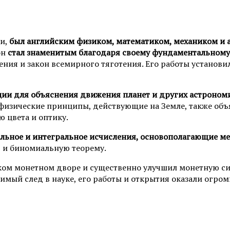
ки,
был английским физиком, математиком, механиком и
он
стал знаменитым благодаря своему фундаментальному
жения и закон всемирного тяготения. Его работы устан
ции для объяснения движения планет и других астроном
 физические принципы, действующие на Земле, также объ
ю цвета и оптику.
льное и интегральное исчисления, основополагающие м
в и биномиальную теорему.
ком монетном дворе и существенно улучшил монетную си
имый след в науке, его работы и открытия оказали огром