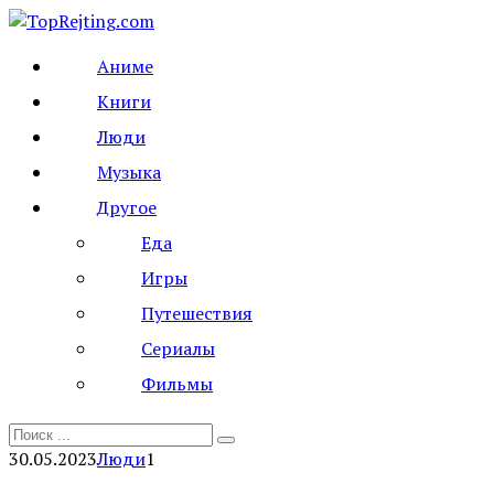
Перейти
к
Аниме
контенту
Книги
Люди
Музыка
Другое
Еда
Игры
Путешествия
Сериалы
Фильмы
Search
for:
30.05.2023
Люди
1