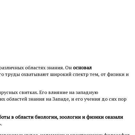
 различных областях знания. Он
основал
го труды охватывают широкий спектр тем, от физики и
пирусных свитках. Его влияние на западную
 областей знания на Западе, и его учения до сих пор
боты в области биологии, зоологии и физики оказали
.
невековых иудео-исламских и христианских философов.