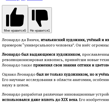
Мне нравится
5
Не нравится
1
Леонардо да Винчи,
итальянский художник, учёный и и
примером “универсального человека”. Он внёс огромный
Леонардо был выдающимся художником
, прославленны
революционизировал живопись, привнёсши новые техни
Леонардо также
применил свои знания оптики и цвето
Однако Леонардо
был не только художником, но и учён
Его научные исследования в области анатомии, особенн
науку в целом.
Леонардо разработал различные инновационные устройс
использовался даже вплоть до XIX века
. Его изобретен