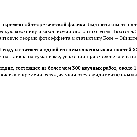
 современной теоретической физики
, был физиком-теоре
ескую механику и закон всемирного тяготения Ньютона.
вантовую теорию фотоэффекта и статистику Бозе — Эйншт
 году и считается одной из самых значимых личностей X
 настаивал на гуманизме, уважении прав человека и вз
едие, состоящее из более чем 300 научных работ, около 
транства и времени, сегодня являются фундаментальны