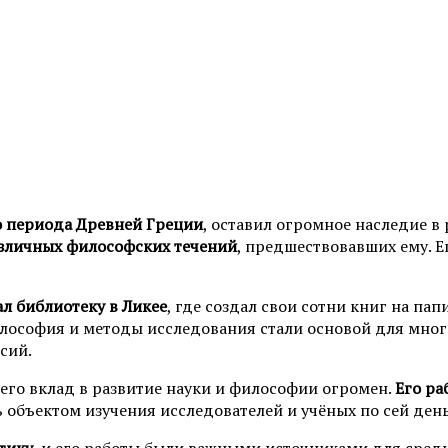
о периода Древней Греции
, оставил огромное наследие в
азличных философских течений
, предшествовавших ему. Е
л библиотеку в Ликее
, где создал свои сотни книг на па
ософия и методы исследования стали основой для многих
сий.
его вклад в развитие науки и философии огромен.
Его ра
объектом изучения исследователей и учёных по сей день
тику
, и его работы были важными источниками для сред