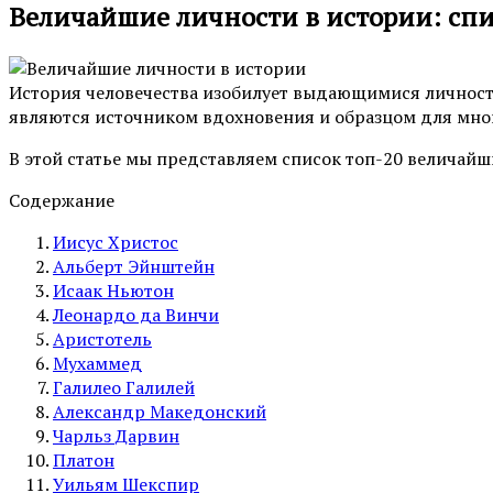
Величайшие личности в истории: сп
История человечества изобилует выдающимися личност
являются источником вдохновения и образцом для мног
В этой статье мы представляем список топ-20 величайш
Содержание
Иисус Христос
Альберт Эйнштейн
Исаак Ньютон
Леонардо да Винчи
Аристотель
Мухаммед
Галилео Галилей
Александр Македонский
Чарльз Дарвин
Платон
Уильям Шекспир