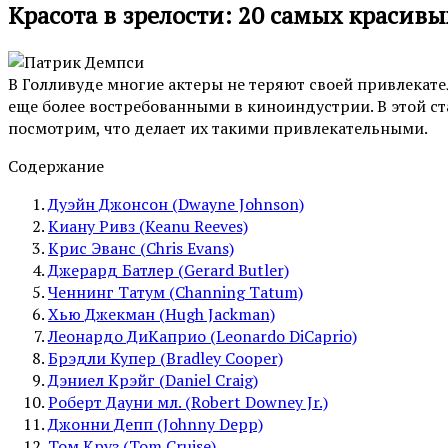
Красота в зрелости: 20 самых красивы
В Голливуде многие актеры не теряют своей привлекател
еще более востребованными в киноиндустрии. В этой ст
посмотрим, что делает их такими привлекательными.
Содержание
Дуэйн Джонсон (Dwayne Johnson)
Киану Ривз (Keanu Reeves)
Крис Эванс (Chris Evans)
Джерард Батлер (Gerard Butler)
Ченнинг Татум (Channing Tatum)
Хью Джекман (Hugh Jackman)
Леонардо ДиКаприо (Leonardo DiCaprio)
Брэдли Купер (Bradley Cooper)
Дэниел Крэйг (Daniel Craig)
Роберт Дауни мл. (Robert Downey Jr.)
Джонни Депп (Johnny Depp)
Том Круз (Tom Cruise)