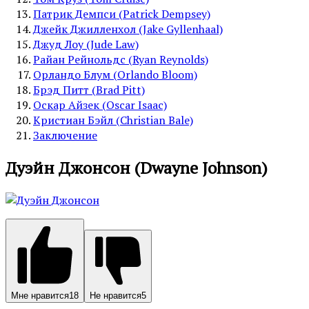
Патрик Демпси (Patrick Dempsey)
Джейк Джилленхол (Jake Gyllenhaal)
Джуд Лоу (Jude Law)
Райан Рейнольдс (Ryan Reynolds)
Орландо Блум (Orlando Bloom)
Брэд Питт (Brad Pitt)
Оскар Айзек (Oscar Isaac)
Кристиан Бэйл (Christian Bale)
Заключение
Дуэйн Джонсон (Dwayne Johnson)
Мне нравится
18
Не нравится
5