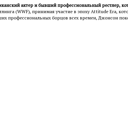
канский актер и бывший профессиональный рестлер, кот
инга (WWF), принимая участие в эпоху Attitude Era, ко
йших профессиональных борцов всех времен, Джонсон пок