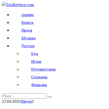
Перейти
к
Аниме
контенту
Книги
Люди
Музыка
Другое
Еда
Игры
Путешествия
Сериалы
Фильмы
Search
for:
27.04.2023
Люди
2