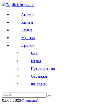
Перейти
к
Аниме
контенту
Книги
Люди
Музыка
Другое
Еда
Игры
Путешествия
Сериалы
Фильмы
Search
for:
05.06.2023
Фильмы
1