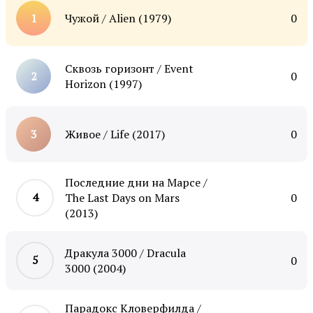
Чужой / Alien (1979)
0
Сквозь горизонт / Event
0
Horizon (1997)
Живое / Life (2017)
0
Последние дни на Марсе /
The Last Days on Mars
0
(2013)
Дракула 3000 / Dracula
0
3000 (2004)
Парадокс Кловерфилда /